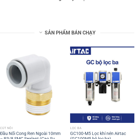
SẢN PHẨM BÁN CHẠY
CÚT NỐI
LỌC BA
Đầu Nối Cong Ren Ngoài 10mm
GC100-M5 Lọc khí nén Airtac
– R3/8 SMC Sealant (Cao Su
(GC100M5 bộ lọc ba)