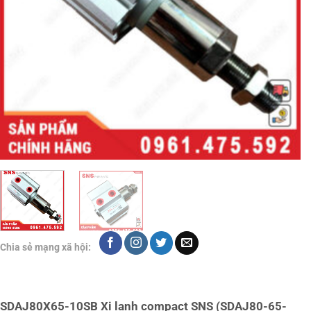
Chia sẻ mạng xã hội:
SDAJ80X65-10SB Xi lanh compact SNS (SDAJ80-65-