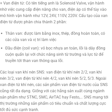
+ Van điện từ: Có tên tiếng anh là Solenoid Valve, vận hành
nhờ việc cung cấp điện năng cho van, điện áp có thể tùy vào
mô hình vận hành như 12V, 24V, 110V, 220V. Cấu tạo của van
điện từ được phân chia thành 2 phần:
Thân van: được làm bằng inox, thép, đồng hoàn toàn, có
các cửa van và vị trí làm việc
Đầu điện (coil van): vỏ bọc nhựa an toàn, lõi là dây đồng
cuộn quấn lại với chức năng sinh từ trường và lực từ để
truyền tới than van thông qua lõi.
Các loại van khí nén SNS: van điện từ khí nén 2/2, van khí
nén 3/2, van điện từ khí nén 4/2, van khí nén 5/2, 5/3. Ngoài
van điện từ khí nén, các sản phẩm van điện từ nước của SNS
cũng rất đa dạng. Giống với các hãng sản xuất cùng ngành
sản phẩm như STNC, SMC, AirTAC hay Festo,… SNS mang tới
thị trường những sản phẩm có tiêu chuẩn và chất lượng cực
tốt đủ sức cạnh tranh.