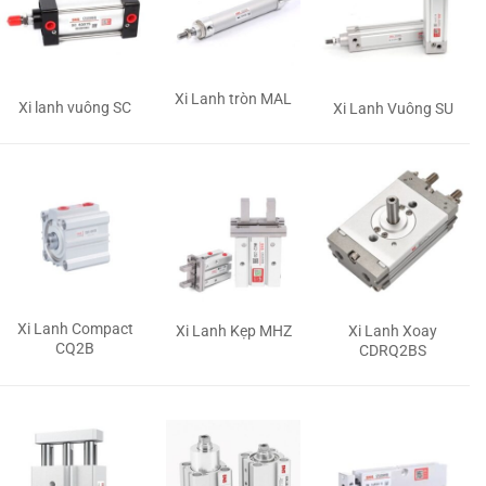
Xi Lanh tròn MAL
Xi lanh vuông SC
Xi Lanh Vuông SU
Xi Lanh Compact
Xi Lanh Kẹp MHZ
Xi Lanh Xoay
CQ2B
CDRQ2BS