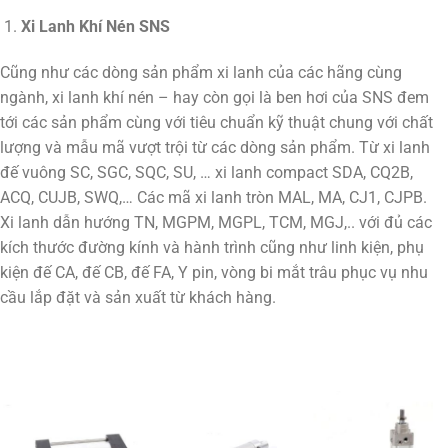
Xi Lanh Khí Nén SNS
Cũng như các dòng sản phẩm xi lanh của các hãng cùng
ngành, xi lanh khí nén – hay còn gọi là ben hơi của SNS đem
tới các sản phẩm cùng với tiêu chuẩn kỹ thuật chung với chất
lượng và mẫu mã vượt trội từ các dòng sản phẩm. Từ xi lanh
đế vuông SC, SGC, SQC, SU, … xi lanh compact SDA, CQ2B,
ACQ, CUJB, SWQ,… Các mã xi lanh tròn MAL, MA, CJ1, CJPB.
Xi lanh dẫn hướng TN, MGPM, MGPL, TCM, MGJ,.. với đủ các
kích thước đường kính và hành trình cũng như linh kiện, phụ
kiện đế CA, đế CB, đế FA, Y pin, vòng bi mắt trâu phục vụ nhu
cầu lắp đặt và sản xuất từ khách hàng.