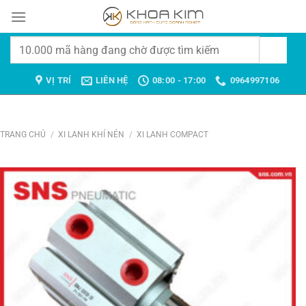
Chuyển
đến
nội
Tìm
dung
kiếm:
VỊ TRÍ
LIÊN HỆ
08:00 - 17:00
0964997106
TRANG CHỦ
/
XI LANH KHÍ NÉN
/
XI LANH COMPACT