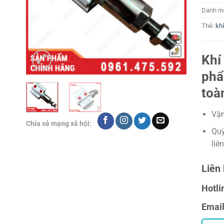
Danh m
Thẻ:
kh
Khí
phẩ
toà
Vận
Chia sẻ mạng xã hội:
Quý
liê
Liên 
Hotli
Emai