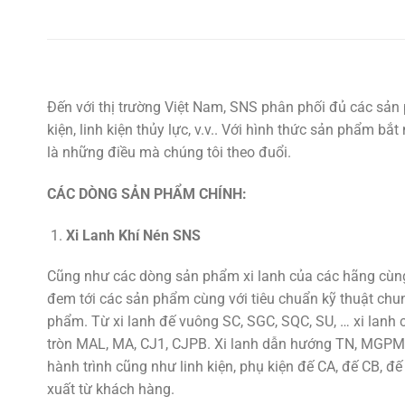
Đến với thị trường Việt Nam, SNS phân phối đủ các sản 
kiện, linh kiện thủy lực, v.v.. Với hình thức sản phẩm b
là những điều mà chúng tôi theo đuổi.
CÁC DÒNG SẢN PHẨM CHÍNH:
Xi Lanh Khí Nén SNS
Cũng như các dòng sản phẩm xi lanh của các hãng cùng 
đem tới các sản phẩm cùng với tiêu chuẩn kỹ thuật chu
phẩm. Từ xi lanh đế vuông SC, SGC, SQC, SU, … xi lan
tròn MAL, MA, CJ1, CJPB. Xi lanh dẫn hướng TN, MGPM,
hành trình cũng như linh kiện, phụ kiện đế CA, đế CB, đế
xuất từ khách hàng.