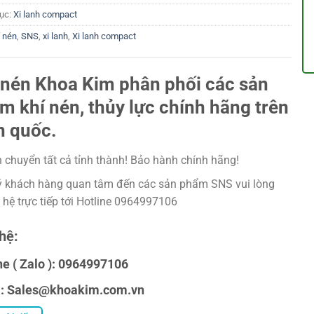
ục:
Xi lanh compact
í nén
,
SNS
,
xi lanh
,
Xi lanh compact
 nén Khoa Kim phân phối các sản
m khí nén, thủy lực chính hãng trên
n quốc.
 chuyển tất cả tỉnh thành! Bảo hành chính hãng!
 khách hàng quan tâm đến các sản phẩm SNS vui lòng
n hệ trực tiếp tới Hotline 0964997106
hệ:
ne ( Zalo ): 0964997106
l: Sales@khoakim.com.vn