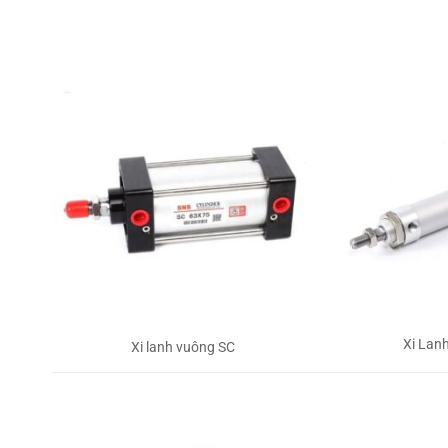
Xi Lan
Xi lanh vuông SC