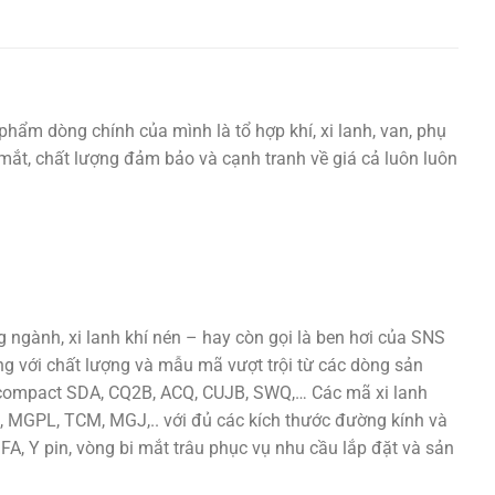
phẩm dòng chính của mình là tổ hợp khí, xi lanh, van, phụ
ắt mắt, chất lượng đảm bảo và cạnh tranh về giá cả luôn luôn
ngành, xi lanh khí nén – hay còn gọi là ben hơi của SNS
ng với chất lượng và mẫu mã vượt trội từ các dòng sản
h compact SDA, CQ2B, ACQ, CUJB, SWQ,… Các mã xi lanh
 MGPL, TCM, MGJ,.. với đủ các kích thước đường kính và
 FA, Y pin, vòng bi mắt trâu phục vụ nhu cầu lắp đặt và sản