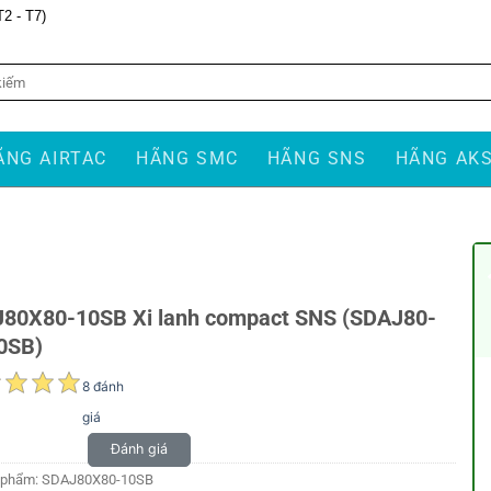
T2 - T7)
ÃNG AIRTAC
HÃNG SMC
HÃNG SNS
HÃNG AK
80X80-10SB Xi lanh compact SNS (SDAJ80-
0SB)
8 đánh
giá
Đánh giá
 phẩm:
SDAJ80X80-10SB