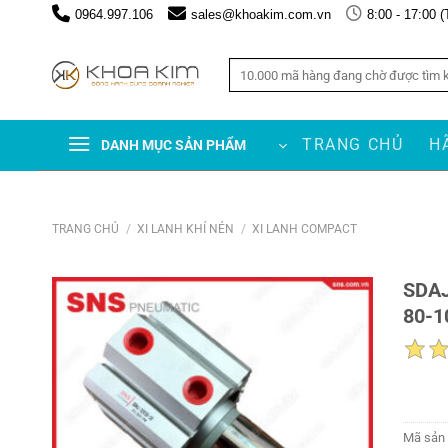
Chuyển
0964.997.106
sales@khoakim.com.vn
8:00 - 17:00 (
đến
nội
Tìm
dung
kiếm:
TRANG CHỦ
H
DANH MỤC SẢN PHẨM
TRANG CHỦ
/
XI LANH KHÍ NÉN
/
XI LANH COMPACT
SDAJ
80-1
Mã sản