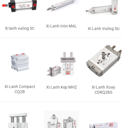
Xi Lanh tròn MAL
Xi lanh vuông SC
Xi Lanh Vuông SU
Xi Lanh Compact
Xi Lanh Kẹp MHZ
Xi Lanh Xoay
CQ2B
CDRQ2BS