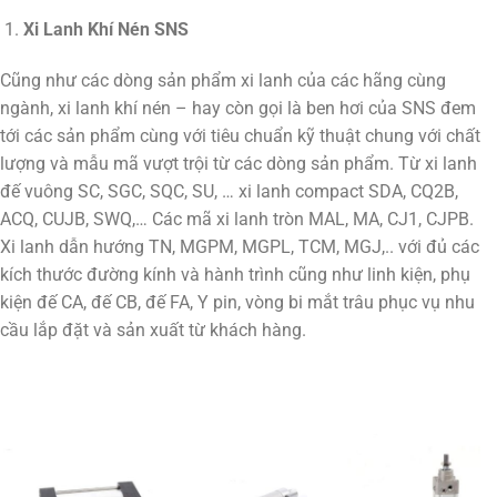
Xi Lanh Khí Nén SNS
Cũng như các dòng sản phẩm xi lanh của các hãng cùng
ngành, xi lanh khí nén – hay còn gọi là ben hơi của SNS đem
tới các sản phẩm cùng với tiêu chuẩn kỹ thuật chung với chất
lượng và mẫu mã vượt trội từ các dòng sản phẩm. Từ xi lanh
đế vuông SC, SGC, SQC, SU, … xi lanh compact SDA, CQ2B,
ACQ, CUJB, SWQ,… Các mã xi lanh tròn MAL, MA, CJ1, CJPB.
Xi lanh dẫn hướng TN, MGPM, MGPL, TCM, MGJ,.. với đủ các
kích thước đường kính và hành trình cũng như linh kiện, phụ
kiện đế CA, đế CB, đế FA, Y pin, vòng bi mắt trâu phục vụ nhu
cầu lắp đặt và sản xuất từ khách hàng.