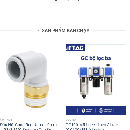
SẢN PHẨM BÁN CHẠY
CÚT NỐI
LỌC BA
Đầu Nối Cong Ren Ngoài 10mm
GC100-M5 Lọc khí nén Airtac
– R3/8 SMC Sealant (Cao Su
(GC100M5 bộ lọc ba)