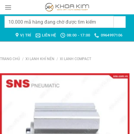
Chuyển
đến
nội
Tìm
dung
kiếm:
VỊ TRÍ
LIÊN HỆ
08:00 - 17:00
0964997106
TRANG CHỦ
/
XI LANH KHÍ NÉN
/
XI LANH COMPACT