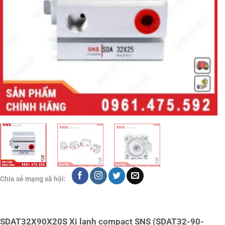
Chia sẻ mạng xã hội:
SDAT32X90X20S Xi lanh compact SNS (SDAT32-90-