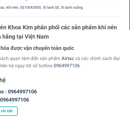
tac
,
khí nén
,
SE100X350S
,
Xi lanh SE
,
Xi lanh vuông
nén Khoa Kim phân phối các sản phẩm khí nén
h hãng tại Việt Nam
hóa được vận chuyển toàn quốc
hách quan tâm đến sản phẩm
Airtac
và các chính sách đại
 liên hệ ngay tới số hotline
0964997106
.
 hệ
ne :
0964997106
0964997106
chi tiết