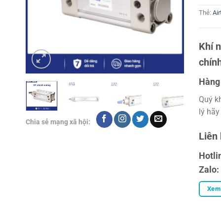
Thẻ:
Air
Khí 
chín
Hàng 
Quý k
lý hãy
Chia sẻ mạng xã hội:
Liên
Hotli
Zalo:
Xem 