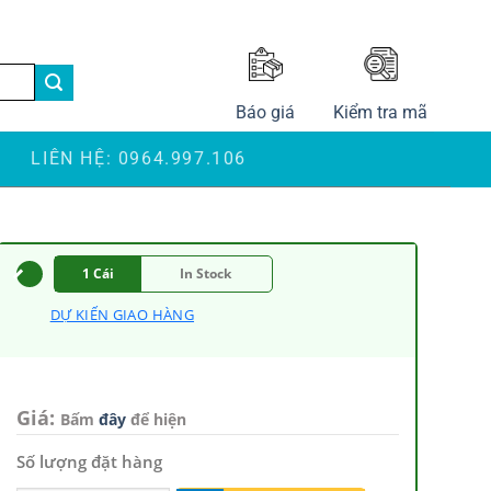
LANGUAGE
Báo giá
Kiểm tra mã
S
LIÊN HỆ: 0964.997.106
1 Cái
In Stock
DỰ KIẾN GIAO HÀNG
Giá:
Bấm
đây
để hiện
Số lượng đặt hàng