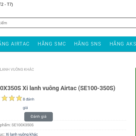
T2 - T7)
ÃNG AIRTAC
HÃNG SMC
HÃNG SNS
HÃNG AK
 LANH VUÔNG KHÁC
0X350S Xi lanh vuông Airtac (SE100-350S)
8 đánh
giá
Đánh giá
 phẩm:
SE100X350S
ục:
Xi lanh vuông khác