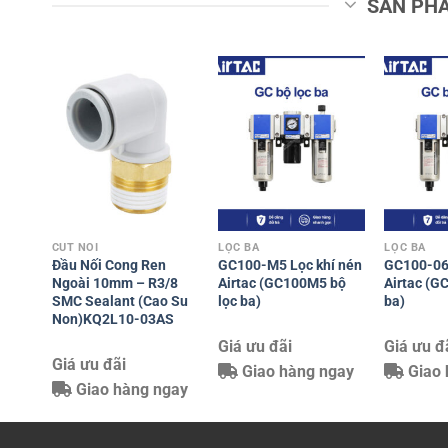
SẢN PH
CÚT NỐI
LỌC BA
LỌC BA
Đầu Nối Cong Ren
GC100-M5 Lọc khí nén
GC100-06 
Ngoài 10mm – R3/8
Airtac (GC100M5 bộ
Airtac (G
SMC Sealant (Cao Su
lọc ba)
ba)
Non)KQ2L10-03AS
Giá ưu đãi
Giá ưu đ
Giá ưu đãi
Giao hàng ngay
Giao 
Giao hàng ngay