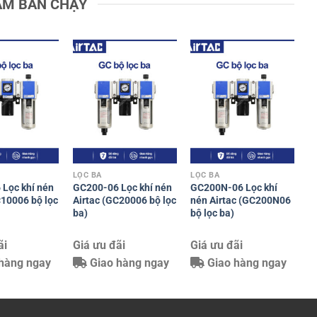
ẨM BÁN CHẠY
LỌC BA
LỌC BA
Lọc khí nén
GC200-06 Lọc khí nén
GC200N-06 Lọc khí
C10006 bộ lọc
Airtac (GC20006 bộ lọc
nén Airtac (GC200N06
ba)
bộ lọc ba)
ãi
Giá ưu đãi
Giá ưu đãi
hàng ngay
Giao hàng ngay
Giao hàng ngay