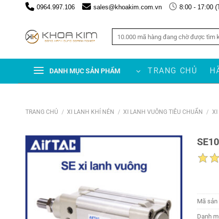
Chuyển
0964.997.106
sales@khoakim.com.vn
8:00 - 17:00 (
đến
nội
Tìm
dung
kiếm:
TRANG CHỦ
H
DANH MỤC SẢN PHẨM
TRANG CHỦ
/
XI LANH KHÍ NÉN
/
XI LANH VUÔNG TIÊU CHUẨN
/
XI
SE10
Mã sản
Danh m