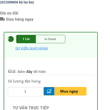
(GC200N06 bộ lọc ba)
Giá ưu đãi
Giao hàng ngay
1 Cái
In Stock
DỰ KIẾN GIAO HÀNG
Giá:
Bấm
đây
để hiện
Số lượng đặt hàng
Mua ngay
TƯ VẤN TRỰC TIẾP