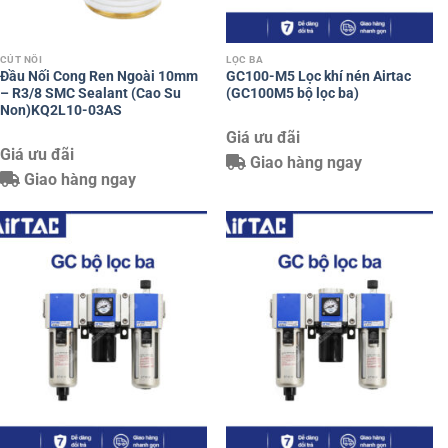
CÚT NỐI
LỌC BA
Đầu Nối Cong Ren Ngoài 10mm
GC100-M5 Lọc khí nén Airtac
– R3/8 SMC Sealant (Cao Su
(GC100M5 bộ lọc ba)
Non)KQ2L10-03AS
Giá ưu đãi
Giá ưu đãi
Giao hàng ngay
Giao hàng ngay