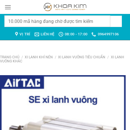
Chuyển
đến
nội
Tìm
dung
kiếm:
VỊ TRÍ
LIÊN HỆ
08:00 - 17:00
0964997106
TRANG CHỦ
/
XI LANH KHÍ NÉN
/
XI LANH VUÔNG TIÊU CHUẨN
/
XI LANH
VUÔNG KHÁC