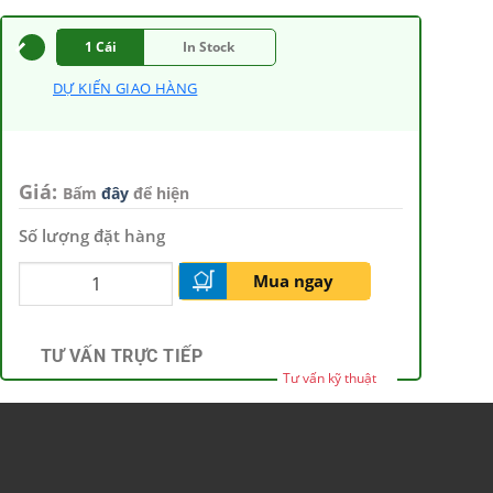
1 Cái
In Stock
DỰ KIẾN GIAO HÀNG
Giá:
Bấm
đây
để hiện
Số lượng đặt hàng
Mua ngay
TƯ VẤN TRỰC TIẾP
Tư vấn kỹ thuật