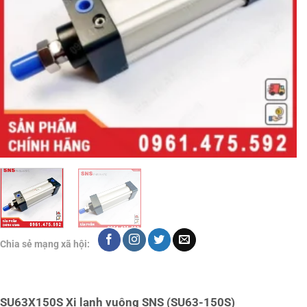
Chia sẻ mạng xã hội:
SU63X150S Xi lanh vuông SNS (SU63-150S)