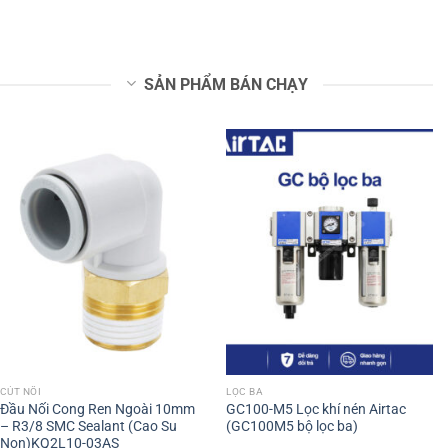
SẢN PHẨM BÁN CHẠY
CÚT NỐI
LỌC BA
Đầu Nối Cong Ren Ngoài 10mm
GC100-M5 Lọc khí nén Airtac
– R3/8 SMC Sealant (Cao Su
(GC100M5 bộ lọc ba)
Non)KQ2L10-03AS