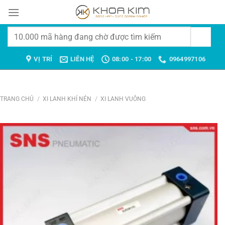
Chuyển
đến
nội
Tìm
dung
kiếm:
VỊ TRÍ
LIÊN HỆ
08:00 - 17:00
0964997106
TRANG CHỦ
/
XI LANH KHÍ NÉN
/
XI LANH VUÔNG