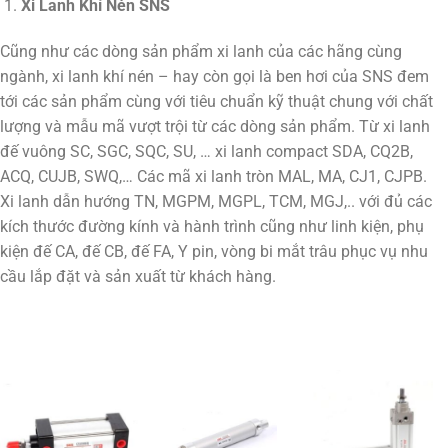
Xi Lanh Khí Nén SNS
Cũng như các dòng sản phẩm xi lanh của các hãng cùng
ngành, xi lanh khí nén – hay còn gọi là ben hơi của SNS đem
tới các sản phẩm cùng với tiêu chuẩn kỹ thuật chung với chất
lượng và mẫu mã vượt trội từ các dòng sản phẩm. Từ xi lanh
đế vuông SC, SGC, SQC, SU, … xi lanh compact SDA, CQ2B,
ACQ, CUJB, SWQ,… Các mã xi lanh tròn MAL, MA, CJ1, CJPB.
Xi lanh dẫn hướng TN, MGPM, MGPL, TCM, MGJ,.. với đủ các
kích thước đường kính và hành trình cũng như linh kiện, phụ
kiện đế CA, đế CB, đế FA, Y pin, vòng bi mắt trâu phục vụ nhu
cầu lắp đặt và sản xuất từ khách hàng.