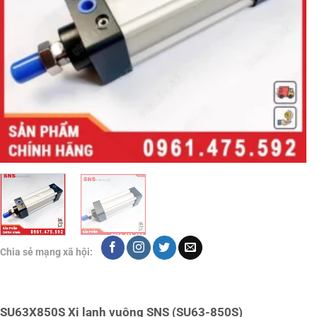
Chia sẻ mạng xã hội:
SU63X850S Xi lanh vuông SNS (SU63-850S)