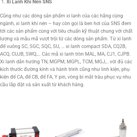
Xi Lanh Khí Nén SNS
Cũng như các dòng sản phẩm xi lanh của các hãng cùng
ngành, xi lanh khí nén – hay còn gọi là ben hơi của SNS đem
tới các sản phẩm cùng với tiêu chuẩn kỹ thuật chung với chất
lượng và mẫu mã vượt trội từ các dòng sản phẩm. Từ xi lanh
đế vuông SC, SGC, SQC, SU, … xi lanh compact SDA, CQ2B,
ACQ, CUJB, SWQ,… Các mã xi lanh tròn MAL, MA, CJ1, CJPB.
Xi lanh dẫn hướng TN, MGPM, MGPL, TCM, MGJ,.. với đủ các
kích thước đường kính và hành trình cũng như linh kiện, phụ
kiện đế CA, đế CB, đế FA, Y pin, vòng bi mắt trâu phục vụ nhu
cầu lắp đặt và sản xuất từ khách hàng.