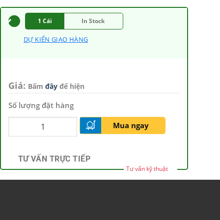
1 Cái
In Stock
DỰ KIẾN GIAO HÀNG
Giá:
Bấm
đây
để hiện
Số lượng đặt hàng
Mua ngay
TƯ VẤN TRỰC TIẾP
Tư vấn kỹ thuật