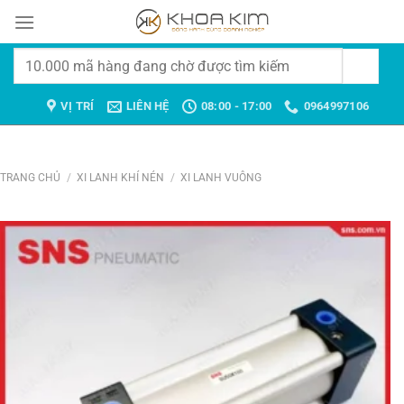
Chuyển
đến
nội
Tìm
dung
kiếm:
VỊ TRÍ
LIÊN HỆ
08:00 - 17:00
0964997106
TRANG CHỦ
/
XI LANH KHÍ NÉN
/
XI LANH VUÔNG