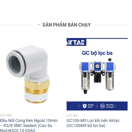
SẢN PHẨM BÁN CHẠY
CÚT NỐI
LỌC BA
Đầu Nối Cong Ren Ngoài 10mm
GC100-M5 Lọc khí nén Airtac
– R3/8 SMC Sealant (Cao Su
(GC100M5 bộ lọc ba)
Non)KQ2L10-03AS