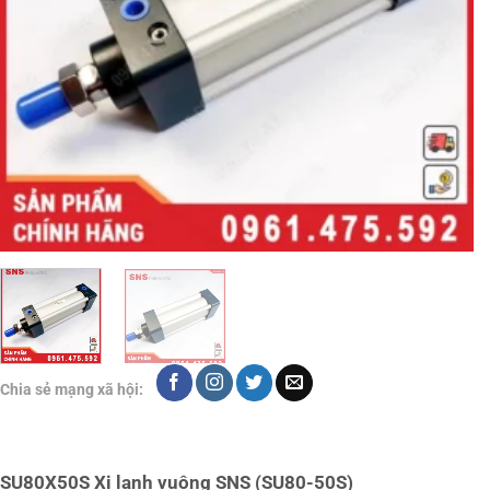
Chia sẻ mạng xã hội:
SU80X50S Xi lanh vuông SNS (SU80-50S)