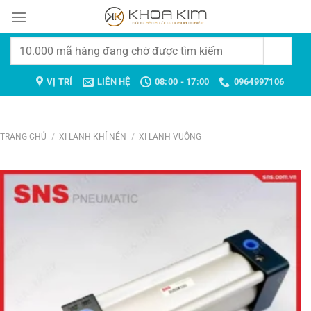
Chuyển
đến
nội
Tìm
dung
kiếm:
VỊ TRÍ
LIÊN HỆ
08:00 - 17:00
0964997106
TRANG CHỦ
/
XI LANH KHÍ NÉN
/
XI LANH VUÔNG