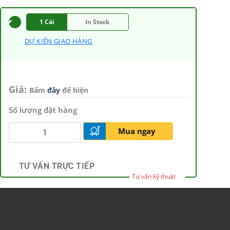
1 Cái
In Stock
DỰ KIẾN GIAO HÀNG
Giá:
Bấm
đây
để hiện
Số lượng đặt hàng
Mua ngay
TƯ VẤN TRỰC TIẾP
Tư vấn kỹ thuật