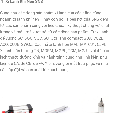
Xi Lanh Khí Nén SNS
Cũng như các dòng sản phẩm xi lanh của các hãng cùng
ngành, xi lanh khí nén – hay còn gọi là ben hơi của SNS đem
tới các sản phẩm cùng với tiêu chuẩn kỹ thuật chung với chất
lượng và mẫu mã vượt trội từ các dòng sản phẩm. Từ xi lanh
đế vuông SC, SGC, SQC, SU, … xi lanh compact SDA, CQ2B,
ACQ, CUJB, SWQ,… Các mã xi lanh tròn MAL, MA, CJ1, CJPB.
Xi lanh dẫn hướng TN, MGPM, MGPL, TCM, MGJ,.. với đủ các
kích thước đường kính và hành trình cũng như linh kiện, phụ
kiện đế CA, đế CB, đế FA, Y pin, vòng bi mắt trâu phục vụ nhu
cầu lắp đặt và sản xuất từ khách hàng.