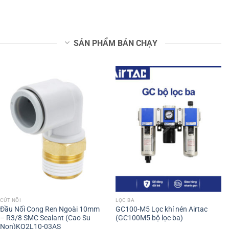
SẢN PHẨM BÁN CHẠY
CÚT NỐI
LỌC BA
Đầu Nối Cong Ren Ngoài 10mm
GC100-M5 Lọc khí nén Airtac
– R3/8 SMC Sealant (Cao Su
(GC100M5 bộ lọc ba)
Non)KQ2L10-03AS