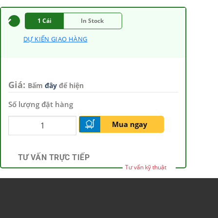
1 Cái
In Stock
DỰ KIẾN GIAO HÀNG
Giá:
Bấm
đây
để hiện
Số lượng đặt hàng
Mua ngay
TƯ VẤN TRỰC TIẾP
Tư vấn kỹ thuật