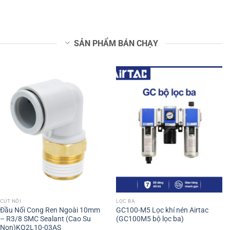
SẢN PHẨM BÁN CHẠY
CÚT NỐI
LỌC BA
Đầu Nối Cong Ren Ngoài 10mm
GC100-M5 Lọc khí nén Airtac
– R3/8 SMC Sealant (Cao Su
(GC100M5 bộ lọc ba)
Non)KQ2L10-03AS