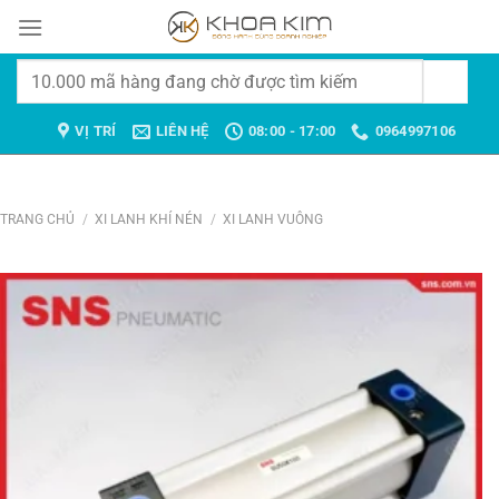
Chuyển
đến
nội
Tìm
dung
kiếm:
VỊ TRÍ
LIÊN HỆ
08:00 - 17:00
0964997106
TRANG CHỦ
/
XI LANH KHÍ NÉN
/
XI LANH VUÔNG