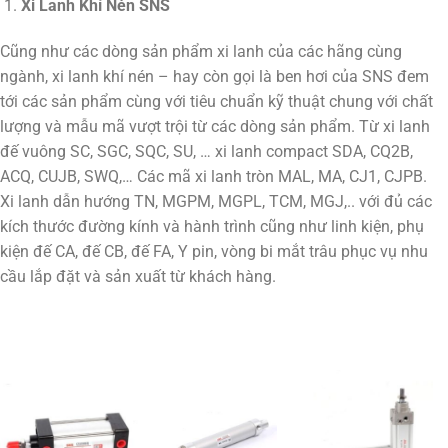
Xi Lanh Khí Nén SNS
Cũng như các dòng sản phẩm xi lanh của các hãng cùng
ngành, xi lanh khí nén – hay còn gọi là ben hơi của SNS đem
tới các sản phẩm cùng với tiêu chuẩn kỹ thuật chung với chất
lượng và mẫu mã vượt trội từ các dòng sản phẩm. Từ xi lanh
đế vuông SC, SGC, SQC, SU, … xi lanh compact SDA, CQ2B,
ACQ, CUJB, SWQ,… Các mã xi lanh tròn MAL, MA, CJ1, CJPB.
Xi lanh dẫn hướng TN, MGPM, MGPL, TCM, MGJ,.. với đủ các
kích thước đường kính và hành trình cũng như linh kiện, phụ
kiện đế CA, đế CB, đế FA, Y pin, vòng bi mắt trâu phục vụ nhu
cầu lắp đặt và sản xuất từ khách hàng.