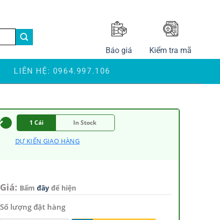
LANGUAGE
Báo giá
Kiểm tra mã
S
LIÊN HỆ: 0964.997.106
1 Cái
In Stock
DỰ KIẾN GIAO HÀNG
Giá:
Bấm
đây
để hiện
Số lượng đặt hàng