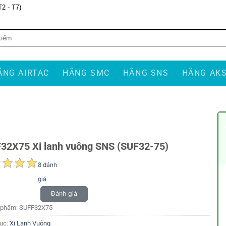
T2 - T7)
ÃNG AIRTAC
HÃNG SMC
HÃNG SNS
HÃNG AK
32X75 Xi lanh vuông SNS (SUF32-75)
8 đánh
giá
Đánh giá
 phẩm:
SUFF32X75
ục:
Xi Lanh Vuông