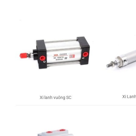
Xi Lan
Xi lanh vuông SC