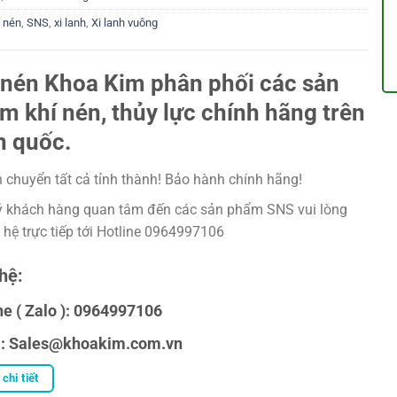
í nén
,
SNS
,
xi lanh
,
Xi lanh vuông
 nén Khoa Kim phân phối các sản
m khí nén, thủy lực chính hãng trên
n quốc.
 chuyển tất cả tỉnh thành! Bảo hành chính hãng!
 khách hàng quan tâm đến các sản phẩm SNS vui lòng
n hệ trực tiếp tới Hotline 0964997106
hệ:
ne ( Zalo ): 0964997106
l: Sales@khoakim.com.vn
chi tiết