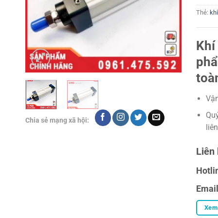
Thẻ:
kh
Khí
phẩ
toà
Vận
Quý
Chia sẻ mạng xã hội:
liê
Liên 
Hotli
Emai
Xem 