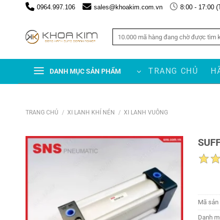
Chuyển
0964.997.106
sales@khoakim.com.vn
8:00 - 17:00 (
đến
nội
Tìm
dung
kiếm:
TRANG CHỦ
H
DANH MỤC SẢN PHẨM
TRANG CHỦ
/
XI LANH KHÍ NÉN
/
XI LANH VUÔNG
SUFF
Mã sản
Danh m