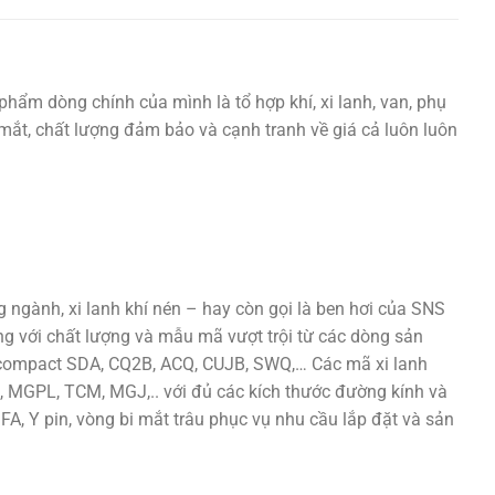
phẩm dòng chính của mình là tổ hợp khí, xi lanh, van, phụ
ắt mắt, chất lượng đảm bảo và cạnh tranh về giá cả luôn luôn
ngành, xi lanh khí nén – hay còn gọi là ben hơi của SNS
ng với chất lượng và mẫu mã vượt trội từ các dòng sản
h compact SDA, CQ2B, ACQ, CUJB, SWQ,… Các mã xi lanh
 MGPL, TCM, MGJ,.. với đủ các kích thước đường kính và
 FA, Y pin, vòng bi mắt trâu phục vụ nhu cầu lắp đặt và sản