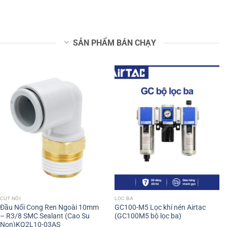
SẢN PHẨM BÁN CHẠY
CÚT NỐI
LỌC BA
Đầu Nối Cong Ren Ngoài 10mm
GC100-M5 Lọc khí nén Airtac
– R3/8 SMC Sealant (Cao Su
(GC100M5 bộ lọc ba)
Non)KQ2L10-03AS