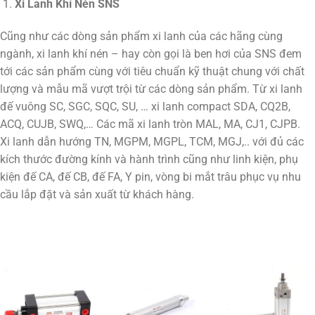
Xi Lanh Khí Nén SNS
Cũng như các dòng sản phẩm xi lanh của các hãng cùng
ngành, xi lanh khí nén – hay còn gọi là ben hơi của SNS đem
tới các sản phẩm cùng với tiêu chuẩn kỹ thuật chung với chất
lượng và mẫu mã vượt trội từ các dòng sản phẩm. Từ xi lanh
đế vuông SC, SGC, SQC, SU, … xi lanh compact SDA, CQ2B,
ACQ, CUJB, SWQ,… Các mã xi lanh tròn MAL, MA, CJ1, CJPB.
Xi lanh dẫn hướng TN, MGPM, MGPL, TCM, MGJ,.. với đủ các
kích thước đường kính và hành trình cũng như linh kiện, phụ
kiện đế CA, đế CB, đế FA, Y pin, vòng bi mắt trâu phục vụ nhu
cầu lắp đặt và sản xuất từ khách hàng.