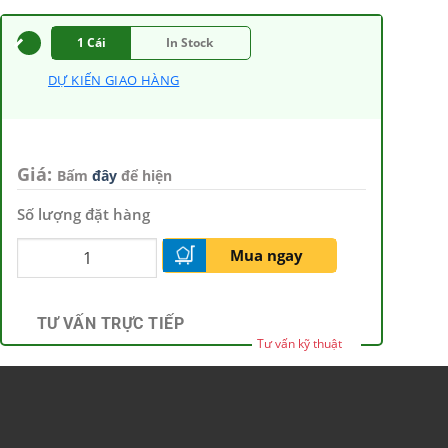
1 Cái
In Stock
DỰ KIẾN GIAO HÀNG
Giá:
Bấm
đây
để hiện
Số lượng đặt hàng
Mua ngay
TƯ VẤN TRỰC TIẾP
Tư vấn kỹ thuật