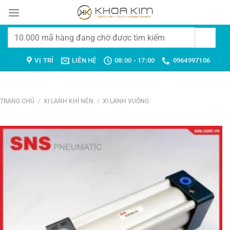
Chuyển
đến
nội
Tìm
dung
kiếm:
VỊ TRÍ
LIÊN HỆ
08:00 - 17:00
0964997106
TRANG CHỦ
/
XI LANH KHÍ NÉN
/
XI LANH VUÔNG