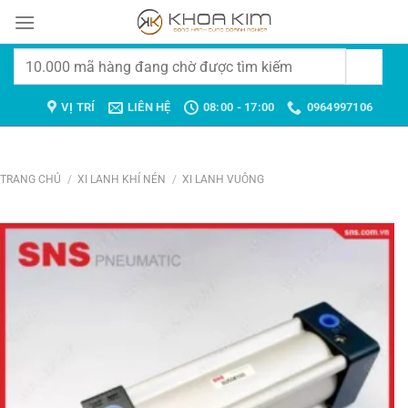
Chuyển
đến
nội
Tìm
dung
kiếm:
VỊ TRÍ
LIÊN HỆ
08:00 - 17:00
0964997106
TRANG CHỦ
/
XI LANH KHÍ NÉN
/
XI LANH VUÔNG