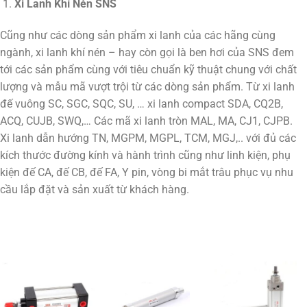
Xi Lanh Khí Nén SNS
Cũng như các dòng sản phẩm xi lanh của các hãng cùng
ngành, xi lanh khí nén – hay còn gọi là ben hơi của SNS đem
tới các sản phẩm cùng với tiêu chuẩn kỹ thuật chung với chất
lượng và mẫu mã vượt trội từ các dòng sản phẩm. Từ xi lanh
đế vuông SC, SGC, SQC, SU, … xi lanh compact SDA, CQ2B,
ACQ, CUJB, SWQ,… Các mã xi lanh tròn MAL, MA, CJ1, CJPB.
Xi lanh dẫn hướng TN, MGPM, MGPL, TCM, MGJ,.. với đủ các
kích thước đường kính và hành trình cũng như linh kiện, phụ
kiện đế CA, đế CB, đế FA, Y pin, vòng bi mắt trâu phục vụ nhu
cầu lắp đặt và sản xuất từ khách hàng.