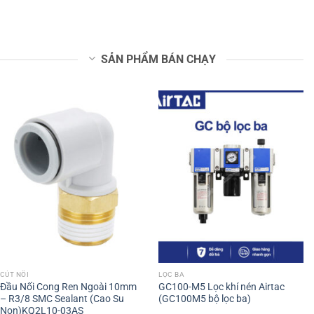
SẢN PHẨM BÁN CHẠY
CÚT NỐI
LỌC BA
Đầu Nối Cong Ren Ngoài 10mm
GC100-M5 Lọc khí nén Airtac
– R3/8 SMC Sealant (Cao Su
(GC100M5 bộ lọc ba)
Non)KQ2L10-03AS