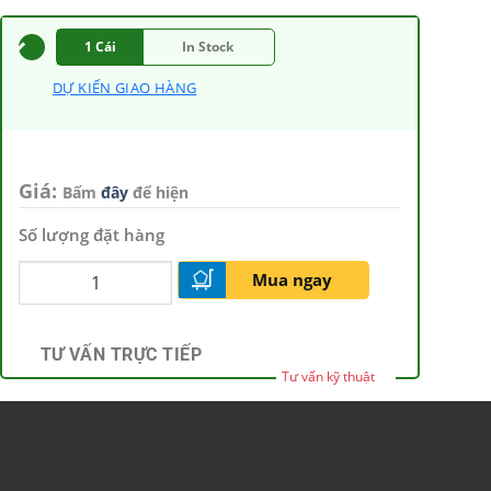
1 Cái
In Stock
DỰ KIẾN GIAO HÀNG
Giá:
Bấm
đây
để hiện
Số lượng đặt hàng
Mua ngay
TƯ VẤN TRỰC TIẾP
Tư vấn kỹ thuật