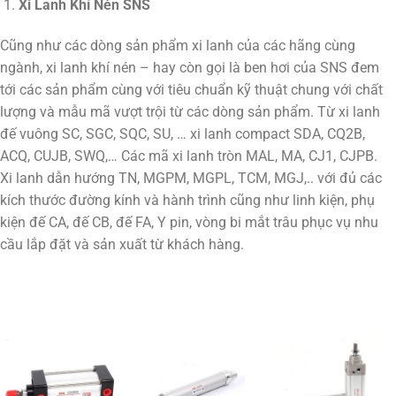
Xi Lanh Khí Nén SNS
Cũng như các dòng sản phẩm xi lanh của các hãng cùng
ngành, xi lanh khí nén – hay còn gọi là ben hơi của SNS đem
tới các sản phẩm cùng với tiêu chuẩn kỹ thuật chung với chất
lượng và mẫu mã vượt trội từ các dòng sản phẩm. Từ xi lanh
đế vuông SC, SGC, SQC, SU, … xi lanh compact SDA, CQ2B,
ACQ, CUJB, SWQ,… Các mã xi lanh tròn MAL, MA, CJ1, CJPB.
Xi lanh dẫn hướng TN, MGPM, MGPL, TCM, MGJ,.. với đủ các
kích thước đường kính và hành trình cũng như linh kiện, phụ
kiện đế CA, đế CB, đế FA, Y pin, vòng bi mắt trâu phục vụ nhu
cầu lắp đặt và sản xuất từ khách hàng.