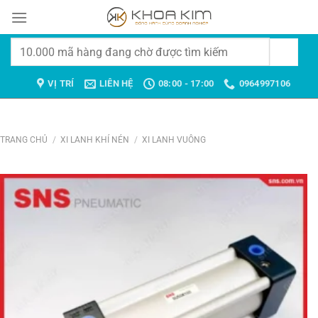
Chuyển
đến
nội
Tìm
dung
kiếm:
VỊ TRÍ
LIÊN HỆ
08:00 - 17:00
0964997106
TRANG CHỦ
/
XI LANH KHÍ NÉN
/
XI LANH VUÔNG