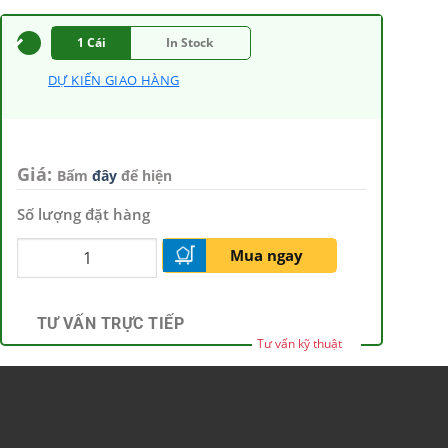
1 Cái
In Stock
DỰ KIẾN GIAO HÀNG
Giá:
Bấm
đây
để hiện
Số lượng đặt hàng
Mua ngay
TƯ VẤN TRỰC TIẾP
Tư vấn kỹ thuật