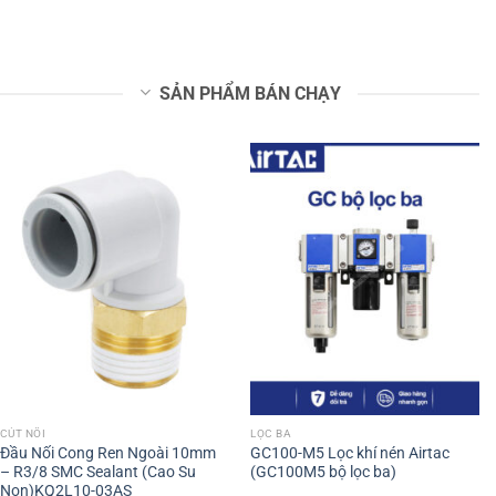
SẢN PHẨM BÁN CHẠY
CÚT NỐI
LỌC BA
Đầu Nối Cong Ren Ngoài 10mm
GC100-M5 Lọc khí nén Airtac
– R3/8 SMC Sealant (Cao Su
(GC100M5 bộ lọc ba)
Non)KQ2L10-03AS